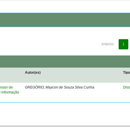
Anterior
1
Autor(es)
Tip
essor de
GREGÓRIO, Maycon de Souza Silva Cunha
Diss
e informação