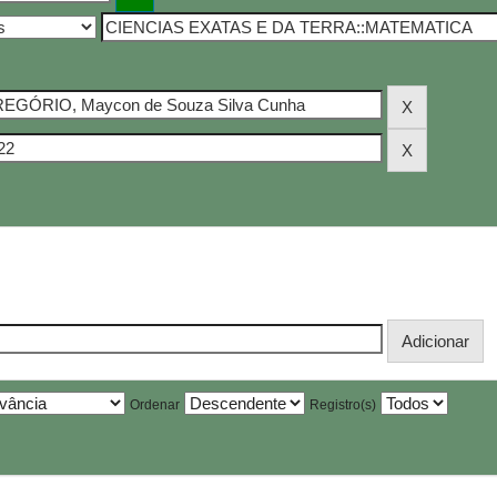
Ordenar
Registro(s)