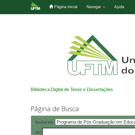
Página inicial
Navegar
Ajuda
Skip
navigation
Biblioteca Digital de Teses e Dissertações
Página de Busca
Buscar em:
por