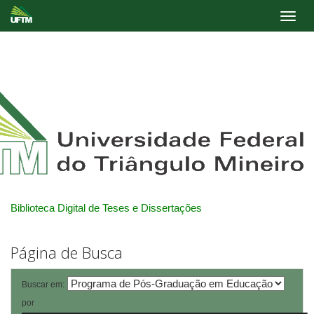
Skip
navigation
Biblioteca Digital de Teses e Dissertações
Página de Busca
Buscar em:
por