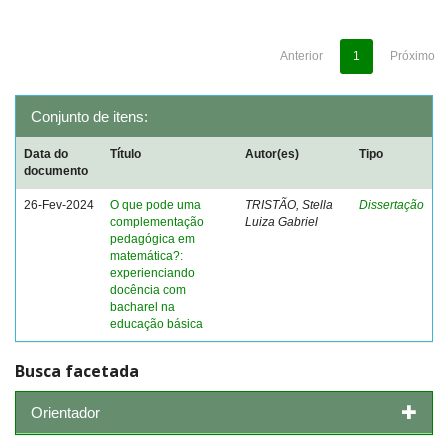
Anterior
1
Próximo
Conjunto de itens:
Data do
Título
Autor(es)
Tipo
documento
26-Fev-2024
O que pode uma
TRISTÃO, Stella
Dissertação
complementação
Luiza Gabriel
pedagógica em
matemática?:
experienciando
docência com
bacharel na
educação básica
Busca facetada
Orientador