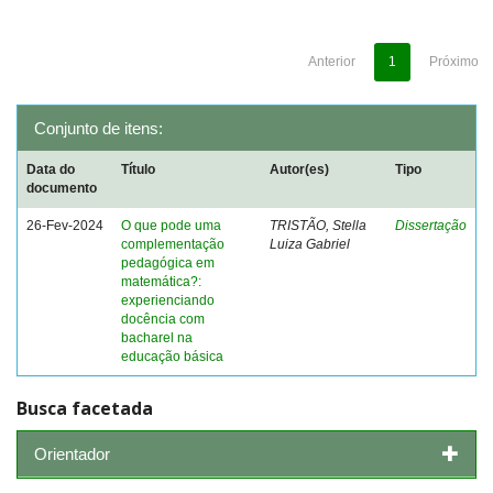
Anterior
1
Próximo
Conjunto de itens:
Data do
Título
Autor(es)
Tipo
documento
26-Fev-2024
O que pode uma
TRISTÃO, Stella
Dissertação
complementação
Luiza Gabriel
pedagógica em
matemática?:
experienciando
docência com
bacharel na
educação básica
Busca facetada
Orientador