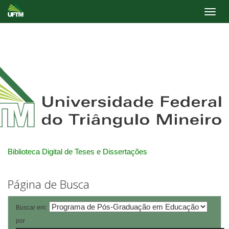
Skip
navigation
Biblioteca Digital de Teses e Dissertações
Página de Busca
Buscar em:
por