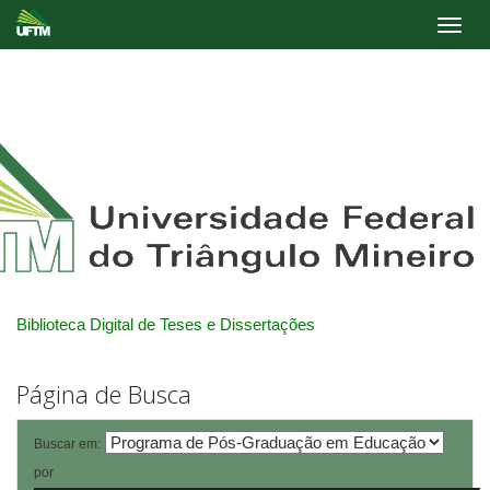
Skip
navigation
Biblioteca Digital de Teses e Dissertações
Página de Busca
Buscar em:
por