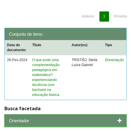
Anterior
1
Próximo
Conjunto de itens:
Data do
Título
Autor(es)
Tipo
documento
26-Fev-2024
O que pode uma
TRISTÃO, Stella
Dissertação
complementação
Luiza Gabriel
pedagógica em
matemática?:
experienciando
docência com
bacharel na
educação básica
Busca facetada
Orientador