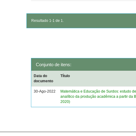
Resultado 1-1 de 1.
Conjunto de itens:
Data do
Título
documento
30-Ago-2022
Matemática e Educação de Surdos: estudo des
analítico da produção acadêmica a partir da
2020)