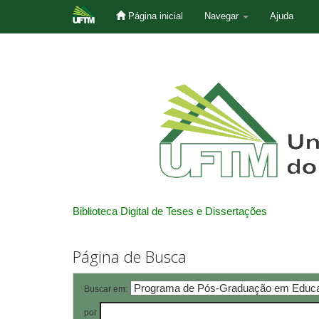
Página inicial
Navegar
Ajuda
Skip
navigation
Biblioteca Digital de Teses e Dissertações
Página de Busca
Buscar em:
por