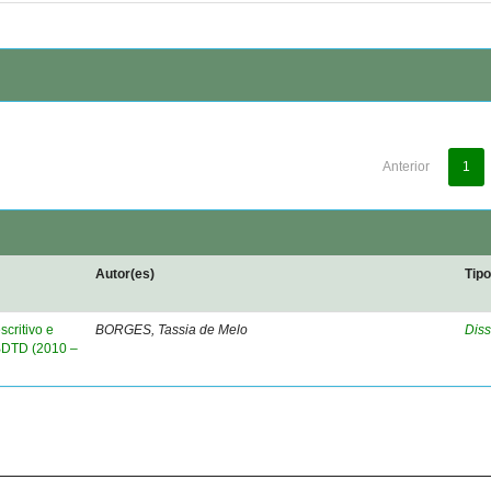
Anterior
1
Autor(es)
Tip
critivo e
BORGES, Tassia de Melo
Diss
 BDTD (2010 –