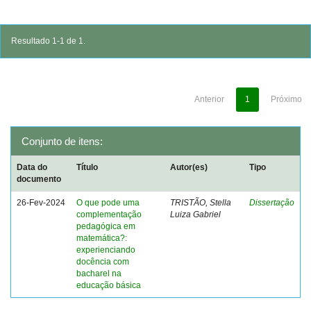
Resultado 1-1 de 1.
Anterior
1
Próximo
Conjunto de itens:
Data do
Título
Autor(es)
Tipo
documento
26-Fev-2024
O que pode uma
TRISTÃO, Stella
Dissertação
complementação
Luiza Gabriel
pedagógica em
matemática?:
experienciando
docência com
bacharel na
educação básica