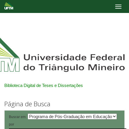
Skip
navigation
Biblioteca Digital de Teses e Dissertações
Página de Busca
Buscar em:
por