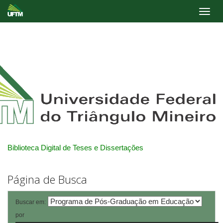
Skip
navigation
Biblioteca Digital de Teses e Dissertações
Página de Busca
Buscar em:
por