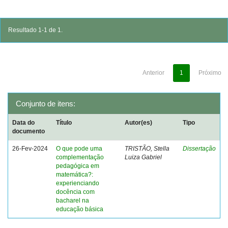
Resultado 1-1 de 1.
Anterior
1
Próximo
Conjunto de itens:
Data do
Título
Autor(es)
Tipo
documento
26-Fev-2024
O que pode uma
TRISTÃO, Stella
Dissertação
complementação
Luiza Gabriel
pedagógica em
matemática?:
experienciando
docência com
bacharel na
educação básica