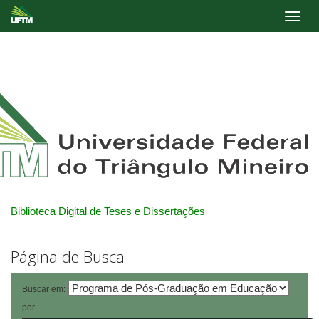
Skip
navigation
Biblioteca Digital de Teses e Dissertações
Página de Busca
Buscar em:
por