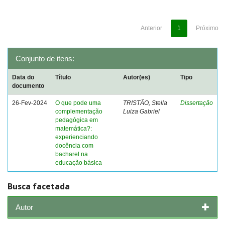
Anterior
1
Próximo
Conjunto de itens:
Data do
Título
Autor(es)
Tipo
documento
26-Fev-2024
O que pode uma
TRISTÃO, Stella
Dissertação
complementação
Luiza Gabriel
pedagógica em
matemática?:
experienciando
docência com
bacharel na
educação básica
Busca facetada
Autor