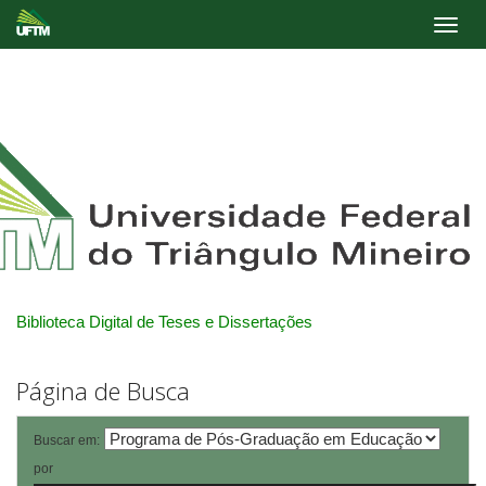
Skip
navigation
Biblioteca Digital de Teses e Dissertações
Página de Busca
Buscar em:
por