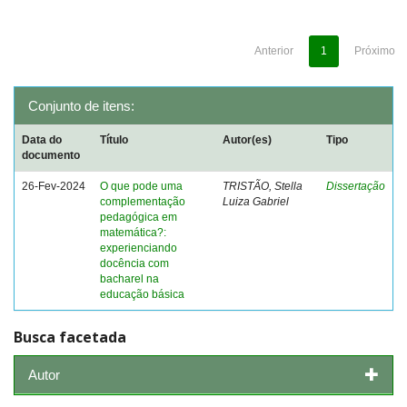
Anterior
1
Próximo
Conjunto de itens:
Data do
Título
Autor(es)
Tipo
documento
26-Fev-2024
O que pode uma
TRISTÃO, Stella
Dissertação
complementação
Luiza Gabriel
pedagógica em
matemática?:
experienciando
docência com
bacharel na
educação básica
Busca facetada
Autor