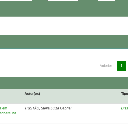
Anterior
1
Autor(es)
Tip
a em
TRISTÃO, Stella Luiza Gabriel
Diss
acharel na