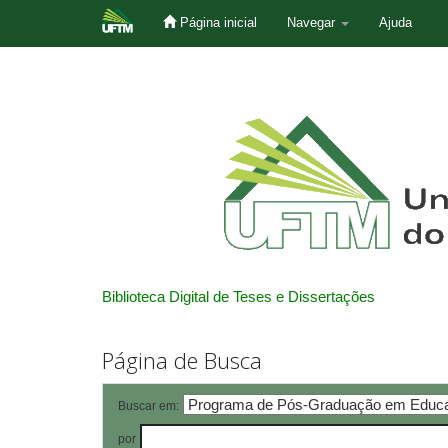
Página inicial
Navegar
Ajuda
Skip
navigation
Biblioteca Digital de Teses e Dissertações
Página de Busca
Buscar em:
por