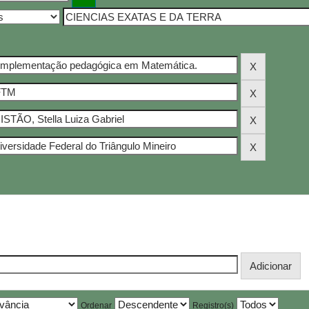
Ordenar
Registro(s)