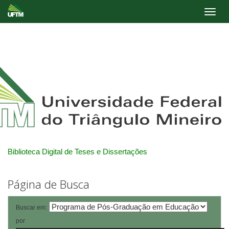
Skip
navigation
Biblioteca Digital de Teses e Dissertações
Página de Busca
Buscar em:
por