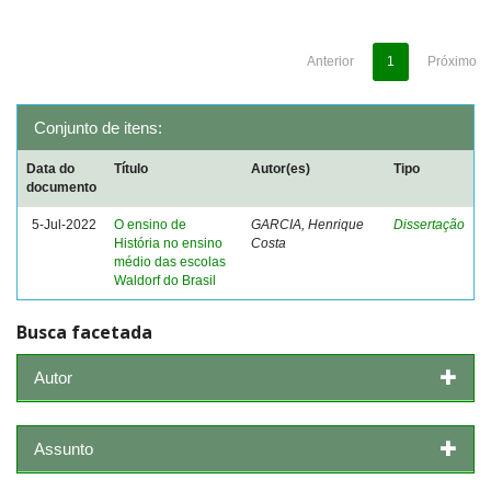
Anterior
1
Próximo
Conjunto de itens:
Data do
Título
Autor(es)
Tipo
documento
5-Jul-2022
O ensino de
GARCIA, Henrique
Dissertação
História no ensino
Costa
médio das escolas
Waldorf do Brasil
Busca facetada
Autor
Assunto