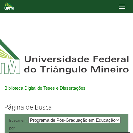
Skip
navigation
Biblioteca Digital de Teses e Dissertações
Página de Busca
Buscar em:
por