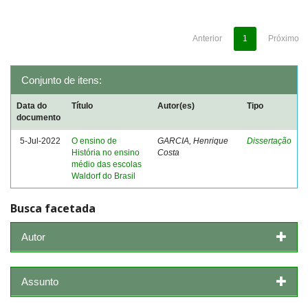
Anterior
1
Próximo
Conjunto de itens:
Data do
Título
Autor(es)
Tipo
documento
5-Jul-2022
O ensino de
GARCIA, Henrique
Dissertação
História no ensino
Costa
médio das escolas
Waldorf do Brasil
Busca facetada
Autor
Assunto