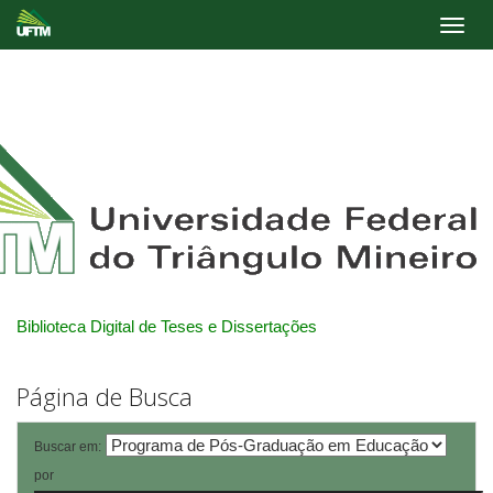
Skip
navigation
Biblioteca Digital de Teses e Dissertações
Página de Busca
Buscar em:
por