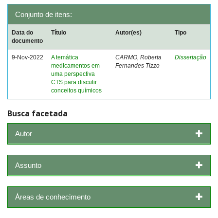
Conjunto de itens:
Data do
Título
Autor(es)
Tipo
documento
9-Nov-2022
A temática
CARMO, Roberta
Dissertação
medicamentos em
Fernandes Tizzo
uma perspectiva
CTS para discutir
conceitos químicos
Busca facetada
Autor
Assunto
Áreas de conhecimento