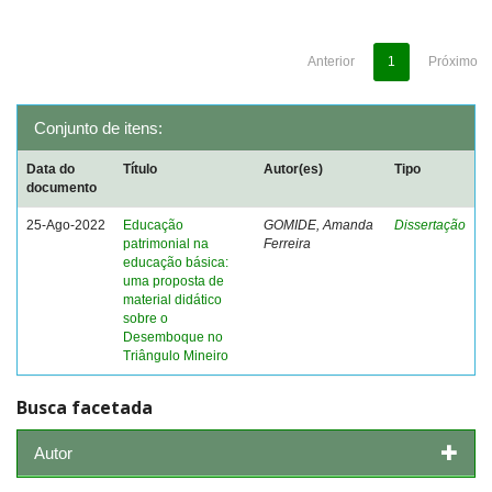
Anterior
1
Próximo
Conjunto de itens:
Data do
Título
Autor(es)
Tipo
documento
25-Ago-2022
Educação
GOMIDE, Amanda
Dissertação
patrimonial na
Ferreira
educação básica:
uma proposta de
material didático
sobre o
Desemboque no
Triângulo Mineiro
Busca facetada
Autor