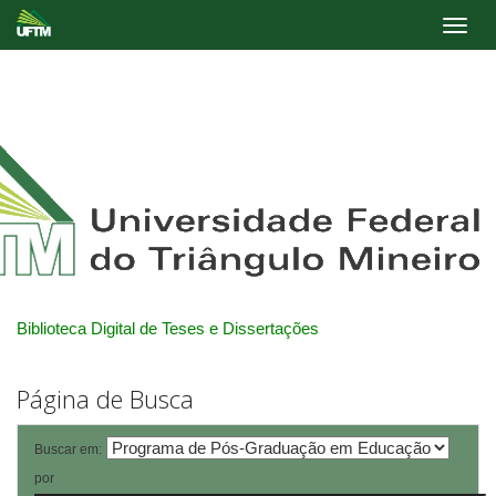
Skip
navigation
Biblioteca Digital de Teses e Dissertações
Página de Busca
Buscar em:
por