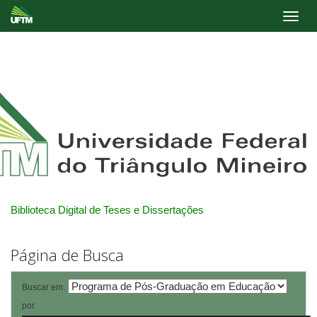
Skip
navigation
Biblioteca Digital de Teses e Dissertações
Página de Busca
Buscar em:
por