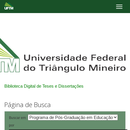
Skip
navigation
Biblioteca Digital de Teses e Dissertações
Página de Busca
Buscar em:
por