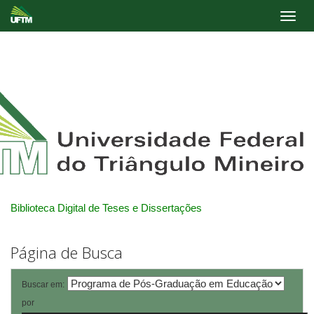
Skip
navigation
Biblioteca Digital de Teses e Dissertações
Página de Busca
Buscar em:
por