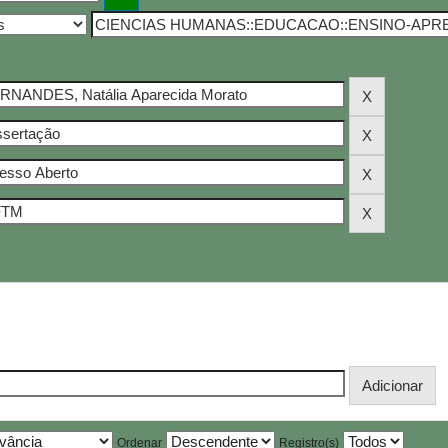
Ordenar
Registro(s)