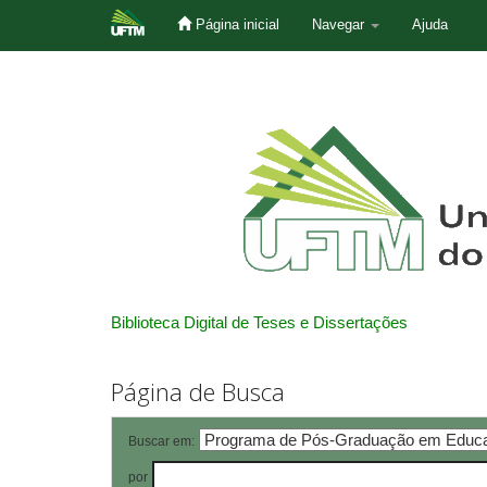
Página inicial
Navegar
Ajuda
Skip
navigation
Biblioteca Digital de Teses e Dissertações
Página de Busca
Buscar em:
por