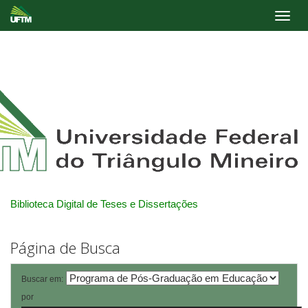
Skip
navigation
Biblioteca Digital de Teses e Dissertações
Página de Busca
Buscar em:
por