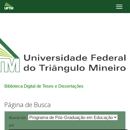
Skip
navigation
Biblioteca Digital de Teses e Dissertações
Página de Busca
Buscar em:
por