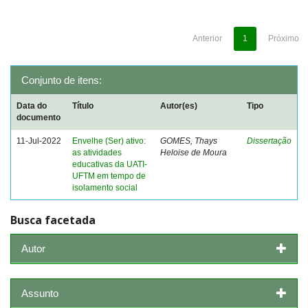
Anterior
1
Próximo
Conjunto de itens:
Data do
Título
Autor(es)
Tipo
documento
11-Jul-2022
Envelhe (Ser) ativo:
GOMES, Thays
Dissertação
as atividades
Heloise de Moura
educativas da UATI-
UFTM em tempo de
isolamento social
Busca facetada
Autor
Assunto