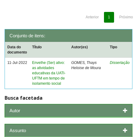
Anterior
1
Próximo
Conjunto de itens:
Data do
Título
Autor(es)
Tipo
documento
11-Jul-2022
Envelhe (Ser) ativo:
GOMES, Thays
Dissertação
as atividades
Heloise de Moura
educativas da UATI-
UFTM em tempo de
isolamento social
Busca facetada
Autor
Assunto