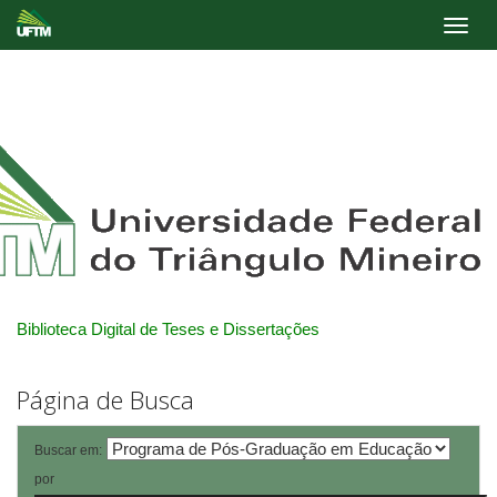
Skip
navigation
Biblioteca Digital de Teses e Dissertações
Página de Busca
Buscar em:
por