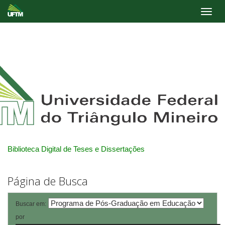
Skip
navigation
Biblioteca Digital de Teses e Dissertações
Página de Busca
Buscar em:
por