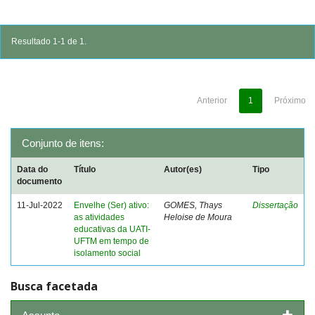
Resultado 1-1 de 1.
Anterior
1
Próximo
Conjunto de itens:
Data do
Título
Autor(es)
Tipo
documento
11-Jul-2022
Envelhe (Ser) ativo:
GOMES, Thays
Dissertação
as atividades
Heloise de Moura
educativas da UATI-
UFTM em tempo de
isolamento social
Busca facetada