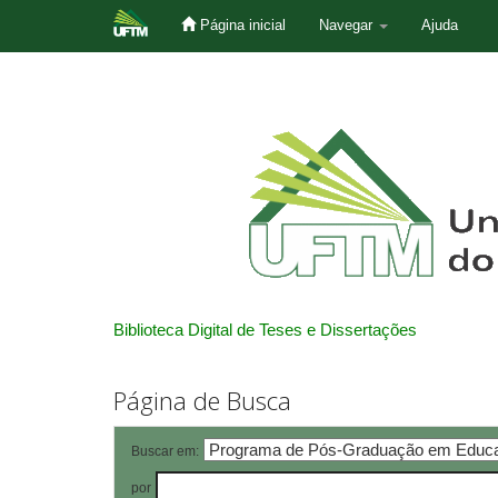
Página inicial
Navegar
Ajuda
Skip
navigation
Biblioteca Digital de Teses e Dissertações
Página de Busca
Buscar em:
por