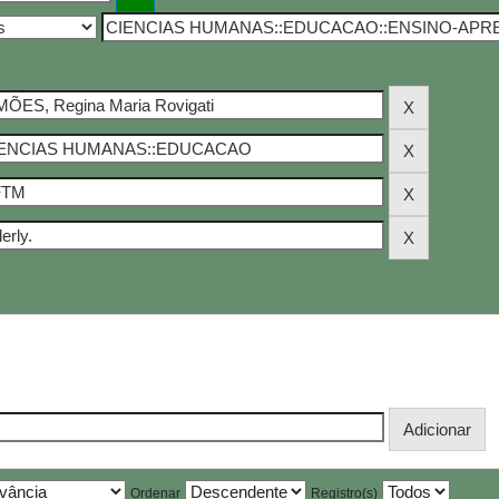
Ordenar
Registro(s)