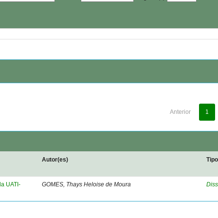
Anterior
1
Autor(es)
Tip
da UATI-
GOMES, Thays Heloise de Moura
Diss