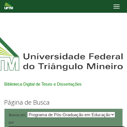
Skip
navigation
Biblioteca Digital de Teses e Dissertações
Página de Busca
Buscar em:
por