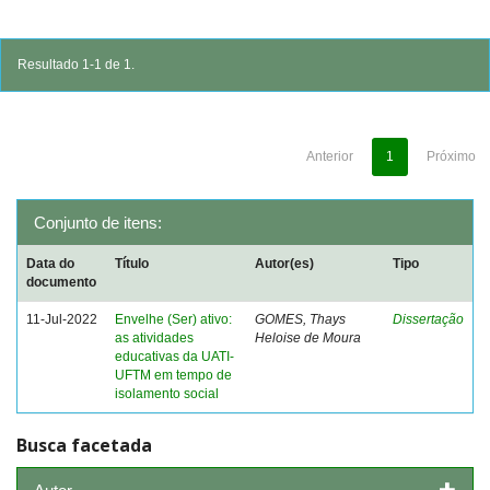
Resultado 1-1 de 1.
Anterior
1
Próximo
Conjunto de itens:
Data do
Título
Autor(es)
Tipo
documento
11-Jul-2022
Envelhe (Ser) ativo:
GOMES, Thays
Dissertação
as atividades
Heloise de Moura
educativas da UATI-
UFTM em tempo de
isolamento social
Busca facetada