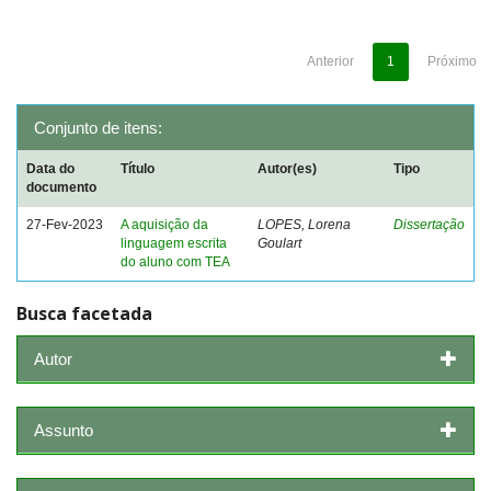
Anterior
1
Próximo
Conjunto de itens:
Data do
Título
Autor(es)
Tipo
documento
27-Fev-2023
A aquisição da
LOPES, Lorena
Dissertação
linguagem escrita
Goulart
do aluno com TEA
Busca facetada
Autor
Assunto