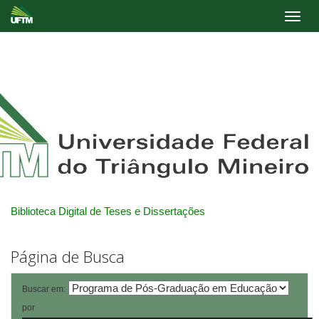
Skip
navigation
Biblioteca Digital de Teses e Dissertações
Página de Busca
Buscar em:
por