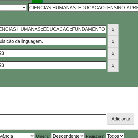
Ordenar
Registro(s)