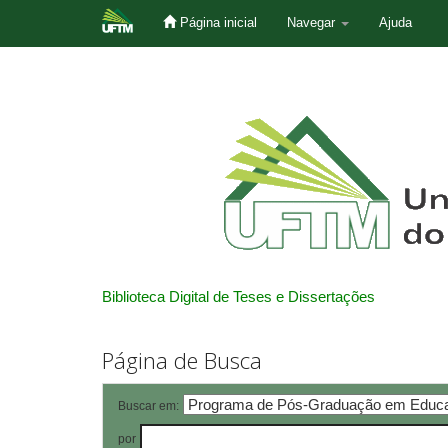
Página inicial
Navegar
Ajuda
Skip
navigation
Biblioteca Digital de Teses e Dissertações
Página de Busca
Buscar em:
por