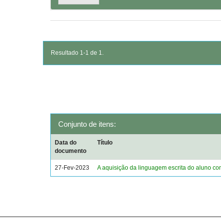
Resultado 1-1 de 1.
Conjunto de itens:
Data do
Título
documento
27-Fev-2023
A aquisição da linguagem escrita do aluno c