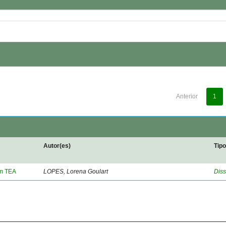
Anterior
1
Autor(es)
Tip
om TEA
LOPES, Lorena Goulart
Diss