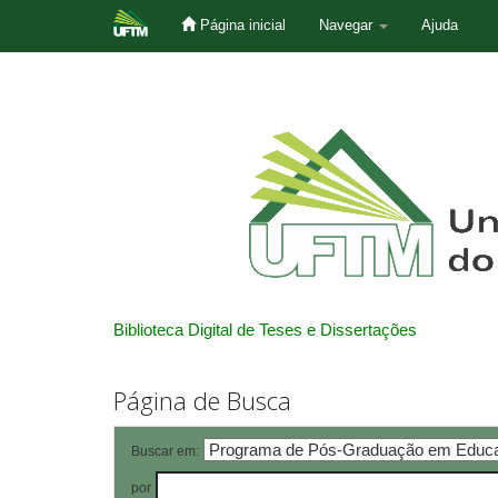
Página inicial
Navegar
Ajuda
Skip
navigation
Biblioteca Digital de Teses e Dissertações
Página de Busca
Buscar em:
por