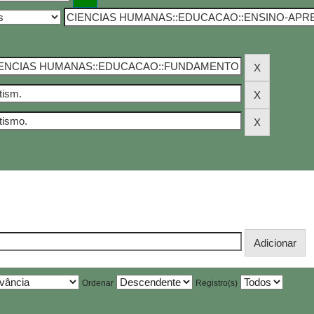
Ordenar
Registro(s)