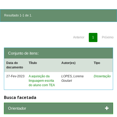
Resultado 1-1 de 1.
Anterior
1
Próximo
Conjunto de itens:
Data do
Título
Autor(es)
Tipo
documento
27-Fev-2023
A aquisição da
LOPES, Lorena
Dissertação
linguagem escrita
Goulart
do aluno com TEA
Busca facetada
Orientador