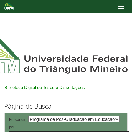
Skip
navigation
Biblioteca Digital de Teses e Dissertações
Página de Busca
Buscar em:
por