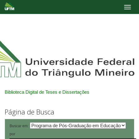
Skip
navigation
Biblioteca Digital de Teses e Dissertações
Página de Busca
Buscar em:
por