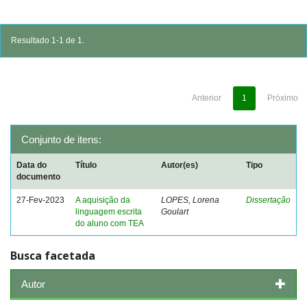
Resultado 1-1 de 1.
Anterior
1
Próximo
Conjunto de itens:
Data do
Título
Autor(es)
Tipo
documento
27-Fev-2023
A aquisição da
LOPES, Lorena
Dissertação
linguagem escrita
Goulart
do aluno com TEA
Busca facetada
Autor