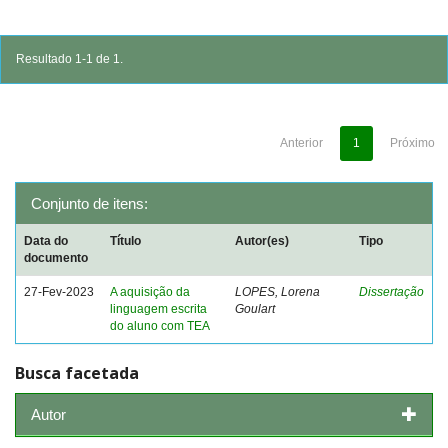
Resultado 1-1 de 1.
Anterior
1
Próximo
Conjunto de itens:
Data do
Título
Autor(es)
Tipo
documento
27-Fev-2023
A aquisição da
LOPES, Lorena
Dissertação
linguagem escrita
Goulart
do aluno com TEA
Busca facetada
Autor