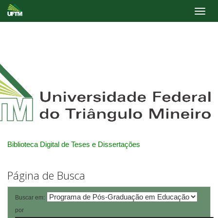
Skip
navigation
Biblioteca Digital de Teses e Dissertações
Página de Busca
Buscar em:
por