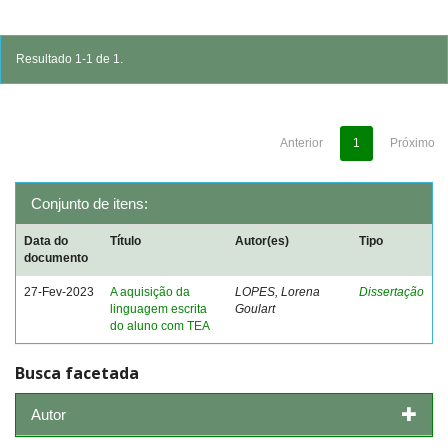
Resultado 1-1 de 1.
Anterior
1
Próximo
Conjunto de itens:
Data do
Título
Autor(es)
Tipo
documento
27-Fev-2023
A aquisição da
LOPES, Lorena
Dissertação
linguagem escrita
Goulart
do aluno com TEA
Busca facetada
Autor