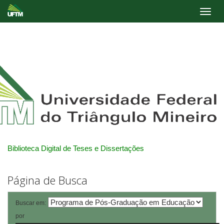
Skip
navigation
Biblioteca Digital de Teses e Dissertações
Página de Busca
Buscar em:
por