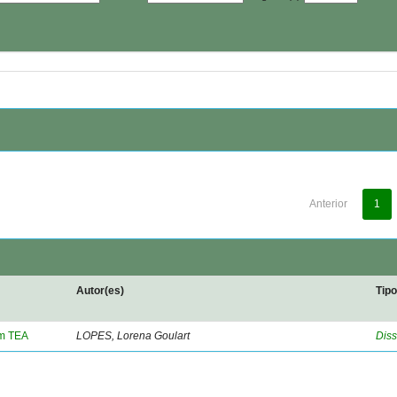
Anterior
1
Autor(es)
Tip
om TEA
LOPES, Lorena Goulart
Diss