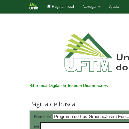
Página inicial
Navegar
Ajuda
Skip
navigation
Biblioteca Digital de Teses e Dissertações
Página de Busca
Buscar em:
por