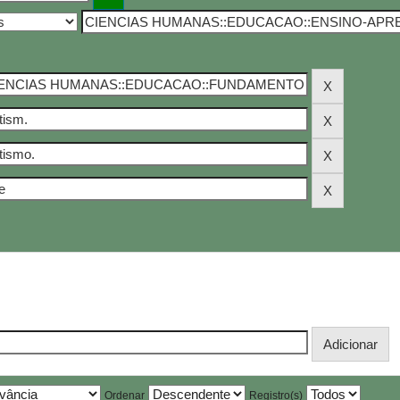
Ordenar
Registro(s)