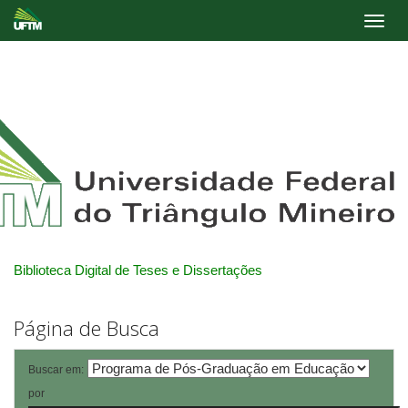
Skip
navigation
Biblioteca Digital de Teses e Dissertações
Página de Busca
Buscar em:
por