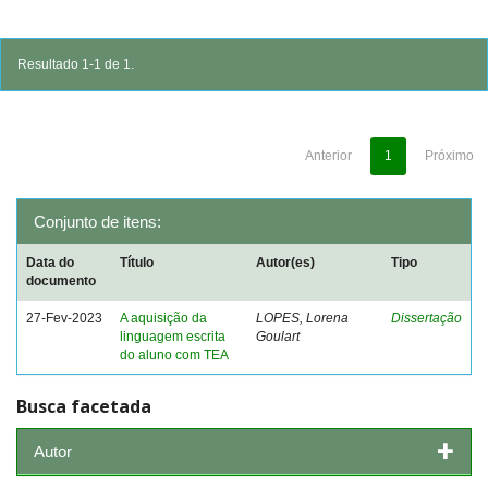
Resultado 1-1 de 1.
Anterior
1
Próximo
Conjunto de itens:
Data do
Título
Autor(es)
Tipo
documento
27-Fev-2023
A aquisição da
LOPES, Lorena
Dissertação
linguagem escrita
Goulart
do aluno com TEA
Busca facetada
Autor