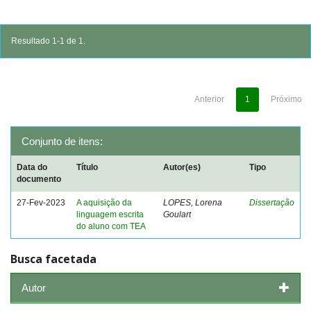
Resultado 1-1 de 1.
Anterior
1
Próximo
Conjunto de itens:
Data do
Título
Autor(es)
Tipo
documento
27-Fev-2023
A aquisição da
LOPES, Lorena
Dissertação
linguagem escrita
Goulart
do aluno com TEA
Busca facetada
Autor