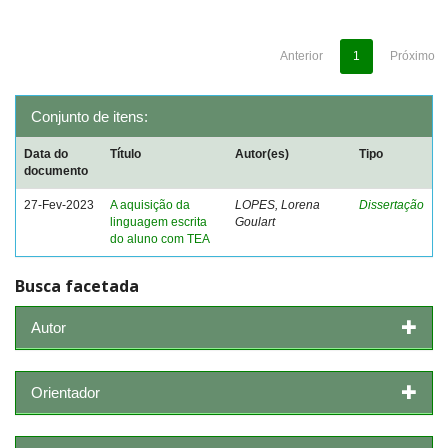
Anterior
1
Próximo
Conjunto de itens:
Data do
Título
Autor(es)
Tipo
documento
27-Fev-2023
A aquisição da
LOPES, Lorena
Dissertação
linguagem escrita
Goulart
do aluno com TEA
Busca facetada
Autor
Orientador