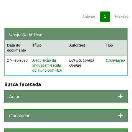
Anterior
1
Próximo
Conjunto de itens:
Data do
Título
Autor(es)
Tipo
documento
27-Fev-2023
A aquisição da
LOPES, Lorena
Dissertação
linguagem escrita
Goulart
do aluno com TEA
Busca facetada
Autor
Orientador