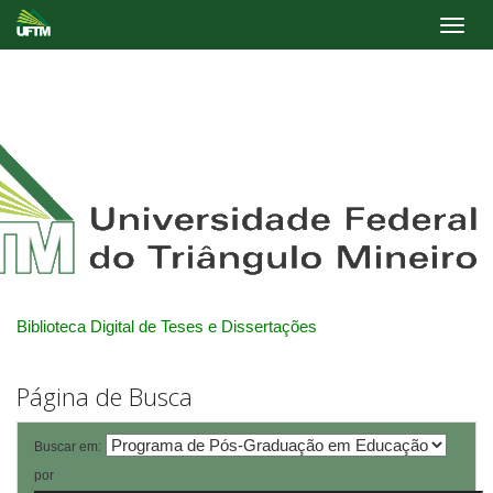
Skip
navigation
Biblioteca Digital de Teses e Dissertações
Página de Busca
Buscar em:
por