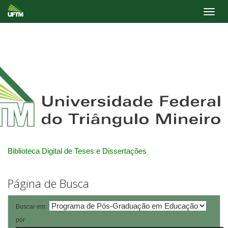
Skip
navigation
Biblioteca Digital de Teses e Dissertações
Página de Busca
Buscar em:
por