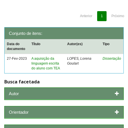
Anterior
1
Próximo
Conjunto de itens:
Data do
Título
Autor(es)
Tipo
documento
27-Fev-2023
A aquisição da
LOPES, Lorena
Dissertação
linguagem escrita
Goulart
do aluno com TEA
Busca facetada
Autor
Orientador