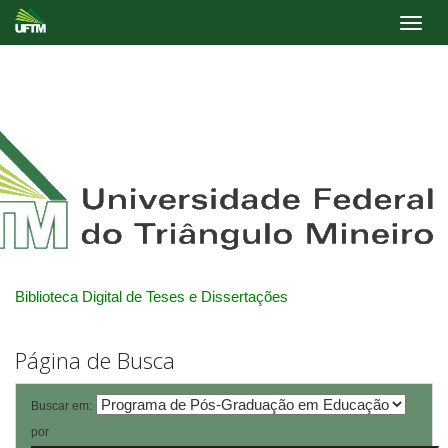
Skip
navigation
Biblioteca Digital de Teses e Dissertações
Página de Busca
Buscar em:
por