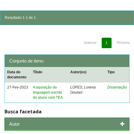
Resultado 1-1 de 1.
Anterior
1
Próximo
Conjunto de itens:
Data do
Título
Autor(es)
Tipo
documento
27-Fev-2023
A aquisição da
LOPES, Lorena
Dissertação
linguagem escrita
Goulart
do aluno com TEA
Busca facetada
Autor