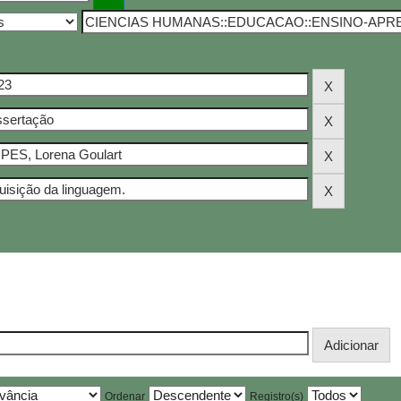
Ordenar
Registro(s)