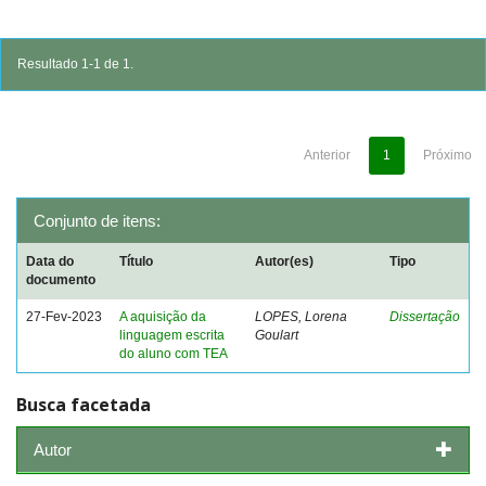
Resultado 1-1 de 1.
Anterior
1
Próximo
Conjunto de itens:
Data do
Título
Autor(es)
Tipo
documento
27-Fev-2023
A aquisição da
LOPES, Lorena
Dissertação
linguagem escrita
Goulart
do aluno com TEA
Busca facetada
Autor