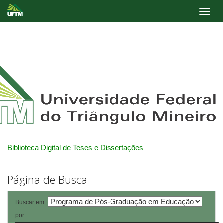
Skip
navigation
Biblioteca Digital de Teses e Dissertações
Página de Busca
Buscar em:
por