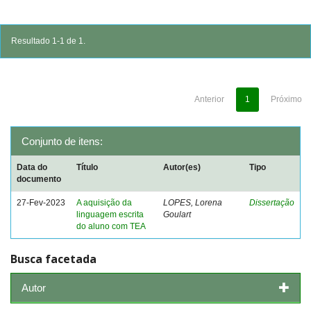
Resultado 1-1 de 1.
Anterior
1
Próximo
Conjunto de itens:
Data do
Título
Autor(es)
Tipo
documento
27-Fev-2023
A aquisição da
LOPES, Lorena
Dissertação
linguagem escrita
Goulart
do aluno com TEA
Busca facetada
Autor