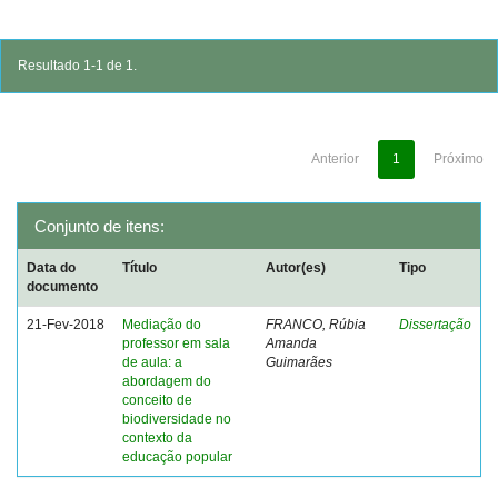
Resultado 1-1 de 1.
Anterior
1
Próximo
Conjunto de itens:
Data do
Título
Autor(es)
Tipo
documento
21-Fev-2018
Mediação do
FRANCO, Rúbia
Dissertação
professor em sala
Amanda
de aula: a
Guimarães
abordagem do
conceito de
biodiversidade no
contexto da
educação popular