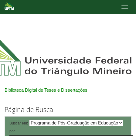
Skip
navigation
Biblioteca Digital de Teses e Dissertações
Página de Busca
Buscar em:
por