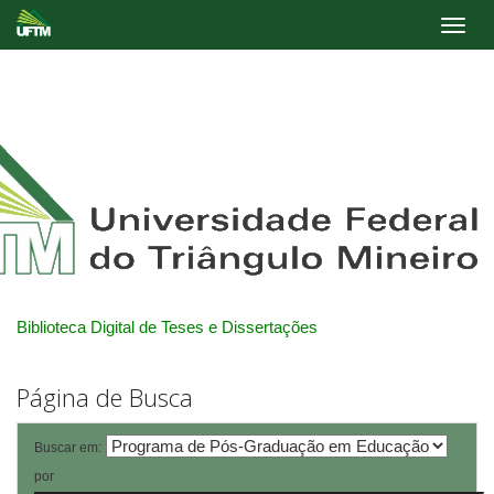
Skip
navigation
Biblioteca Digital de Teses e Dissertações
Página de Busca
Buscar em:
por