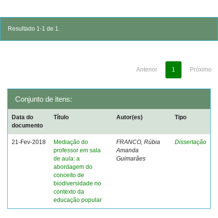
Resultado 1-1 de 1.
Anterior
1
Próximo
Conjunto de itens:
Data do
Título
Autor(es)
Tipo
documento
21-Fev-2018
Mediação do
FRANCO, Rúbia
Dissertação
professor em sala
Amanda
de aula: a
Guimarães
abordagem do
conceito de
biodiversidade no
contexto da
educação popular