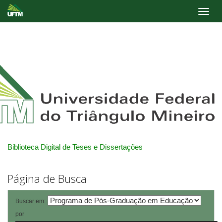
Skip
navigation
Biblioteca Digital de Teses e Dissertações
Página de Busca
Buscar em:
por