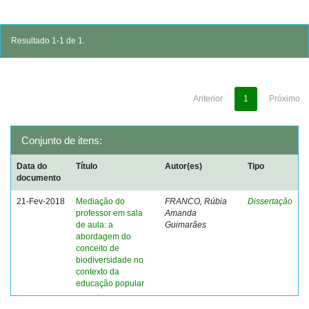
Resultado 1-1 de 1.
Anterior
1
Próximo
Conjunto de itens:
Data do
Título
Autor(es)
Tipo
documento
21-Fev-2018
Mediação do
FRANCO, Rúbia
Dissertação
professor em sala
Amanda
de aula: a
Guimarães
abordagem do
conceito de
biodiversidade no
contexto da
educação popular