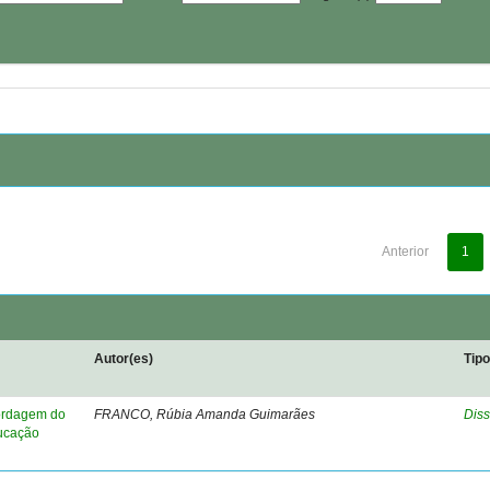
Anterior
1
Autor(es)
Tip
bordagem do
FRANCO, Rúbia Amanda Guimarães
Diss
ducação