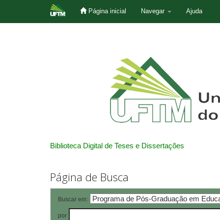
Página inicial
Navegar
Ajuda
Skip
navigation
Biblioteca Digital de Teses e Dissertações
Página de Busca
Buscar em:
por