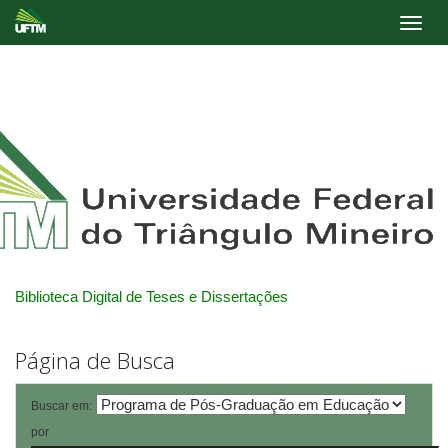
Skip
navigation
Biblioteca Digital de Teses e Dissertações
Página de Busca
Buscar em:
por