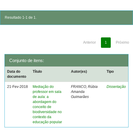
Resultado 1-1 de 1.
Anterior
1
Próximo
Conjunto de itens:
Data do
Título
Autor(es)
Tipo
documento
21-Fev-2018
Mediação do
FRANCO, Rúbia
Dissertação
professor em sala
Amanda
de aula: a
Guimarães
abordagem do
conceito de
biodiversidade no
contexto da
educação popular