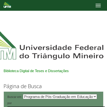
Skip
navigation
Biblioteca Digital de Teses e Dissertações
Página de Busca
Buscar em:
por