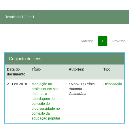
Resultado 1-1 de 1.
Anterior
1
Próximo
Conjunto de itens:
Data do
Título
Autor(es)
Tipo
documento
21-Fev-2018
Mediação do
FRANCO, Rúbia
Dissertação
professor em sala
Amanda
de aula: a
Guimarães
abordagem do
conceito de
biodiversidade no
contexto da
educação popular