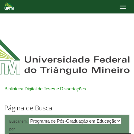
Skip
navigation
Biblioteca Digital de Teses e Dissertações
Página de Busca
Buscar em:
por