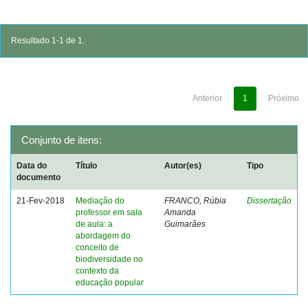
Resultado 1-1 de 1.
Anterior
1
Próximo
Conjunto de itens:
Data do
Título
Autor(es)
Tipo
documento
21-Fev-2018
Mediação do
FRANCO, Rúbia
Dissertação
professor em sala
Amanda
de aula: a
Guimarães
abordagem do
conceito de
biodiversidade no
contexto da
educação popular