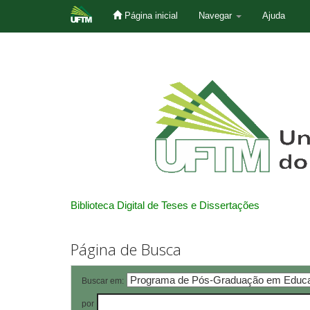
Página inicial
Navegar
Ajuda
Skip
navigation
Biblioteca Digital de Teses e Dissertações
Página de Busca
Buscar em:
por