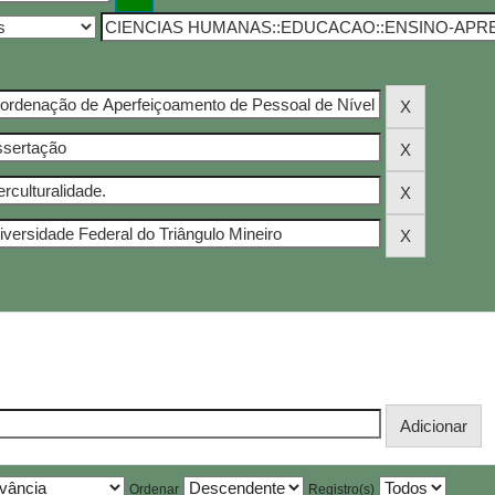
Ordenar
Registro(s)