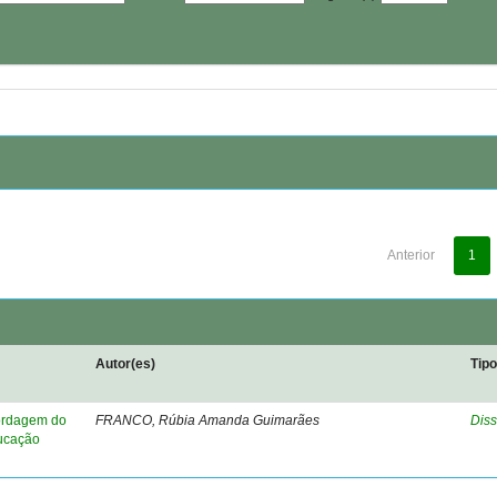
Anterior
1
Autor(es)
Tip
bordagem do
FRANCO, Rúbia Amanda Guimarães
Diss
ducação