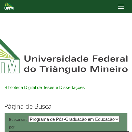
Skip
navigation
Biblioteca Digital de Teses e Dissertações
Página de Busca
Buscar em:
por