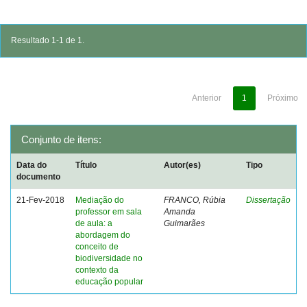
Resultado 1-1 de 1.
Anterior
1
Próximo
Conjunto de itens:
Data do
Título
Autor(es)
Tipo
documento
21-Fev-2018
Mediação do
FRANCO, Rúbia
Dissertação
professor em sala
Amanda
de aula: a
Guimarães
abordagem do
conceito de
biodiversidade no
contexto da
educação popular